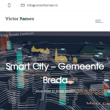
info@victorRomeo.nl
Smart City – Gemeente
Breda
Hoe slim is jouw stad?