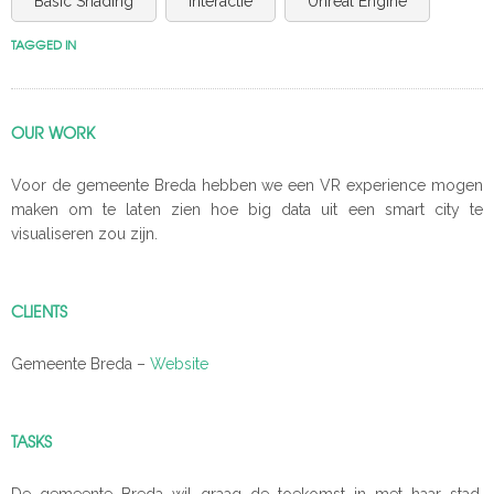
Basic Shading
Interactie
Unreal Engine
TAGGED IN
OUR WORK
Voor de gemeente Breda hebben we een VR experience mogen
maken om te laten zien hoe big data uit een smart city te
visualiseren zou zijn.
CLIENTS
Gemeente Breda –
Website
TASKS
De gemeente Breda wil graag de toekomst in met haar stad.