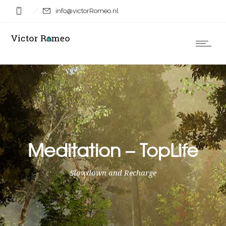
info@victorRomeo.nl
Meditation – TopLife
Slowdown and Recharge