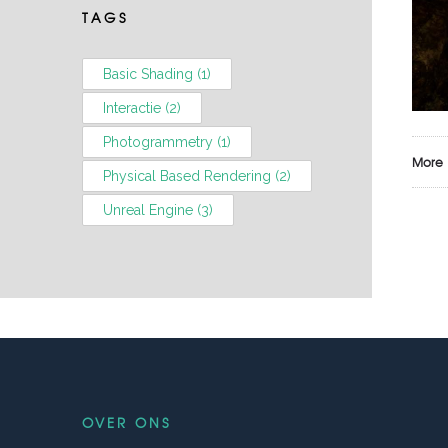
TAGS
Basic Shading
(1)
Interactie
(2)
Photogrammetry
(1)
More
Physical Based Rendering
(2)
Unreal Engine
(3)
OVER ONS